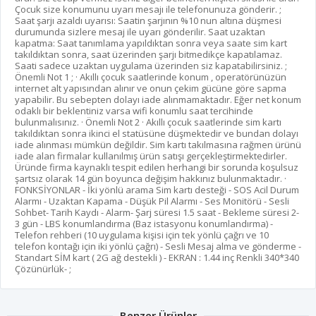
Çocuk size konumunu uyarı mesajı ile telefonunuza gönderir. ;
Saat şarjı azaldı uyarısı: Saatin şarjının %10 nun altına düşmesi
durumunda sizlere mesaj ile uyarı gönderilir. Saat uzaktan
kapatma: Saat tanımlama yapıldıktan sonra veya saate sim kart
takıldıktan sonra, saat üzerinden şarjı bitmedikçe kapatılamaz.
Saati sadece uzaktan uygulama üzerinden siz kapatabilirsiniz. ;
Önemli Not 1 ; · Akıllı çocuk saatlerinde konum , operatörünüzün
internet alt yapısından alınır ve onun çekim gücüne göre sapma
yapabilir. Bu sebepten dolayı iade alınmamaktadır. Eğer net konum
odaklı bir beklentiniz varsa wifi konumlu saat tercihinde
bulunmalısınız. · Önemli Not 2 · Akıllı çocuk saatlerinde sim kartı
takıldıktan sonra ikinci el statüsüne düşmektedir ve bundan dolayı
iade alınması mümkün değildir. Sim kartı takılmasına rağmen ürünü
iade alan firmalar kullanılmış ürün satışı gerçekleştirmektedirler.
Üründe firma kaynaklı tespit edilen herhangi bir sorunda koşulsuz
şartsız olarak 14 gün boyunca değişim hakkınız bulunmaktadır. ·
FONKSİYONLAR - İki yönlü arama Sim kartı desteği - SOS Acil Durum
Alarmı - Uzaktan Kapama - Düşük Pil Alarmı - Ses Monitörü - Sesli
Sohbet- Tarih Kaydı - Alarm- Şarj süresi 1.5 saat - Bekleme süresi 2-
3 gün - LBS konumlandırma (Baz istasyonu konumlandırma) -
Telefon rehberi (10 uygulama kişisi için tek yönlü çağrı ve 10
telefon kontağı için iki yönlü çağrı) - Sesli Mesaj alma ve gönderme -
Standart SİM kart ( 2G ağ destekli ) - EKRAN : 1.44 inç Renkli 340*340
Çözünürlük- ;
Benzer Ürünler