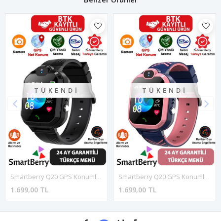
TÜKENDI
TÜKENDI
Smartberry Q20 GPS Konumlu Akıllı Çocuk Takip Saati Sim Kartlı Arama, Kameralı, Gizli Dinleme Özellikli - Siyah
Smartberry Q20 GPS Konumlu Akıllı Çocuk Takip Saati Sim Kartlı Arama, Kameralı, Gizli Dinleme Özellikli - Pembe
1.699,00 TL
1.699,00 TL