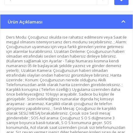
Ürün Açıklaması
Ders Modu: Çocuğunuz okulda ise rahatsız edilmesini veya Saat ile
meşgul olmasını istemiyorsanız ders modunu seçebilirsiniz. ; Alarm:
Çocuğunuzun uyanması için veya farklı görevleri yerine getirmesi
için alarmlar kurabilirsiniz. Uzaktan Dinleme: Çocuğunuzun haberi
olmadan etrafındaki sesleri ondan habersiz dinleye bilirsiniz.
(Kullanım sağlamak için Ayarlar - Takip Numarası kısmına kendi
numaranızı 05 ile başlayacak şekilde yazınız ve gönder demeniz
yeterli) ; Uzaktan Kamera: Çocuğunuzun haberi olmadan
etrafındaki olayları ondan habersiz görüntüleye bilirsiniz. Harita
üzerinde ; Konum: Çocuğunuzun nerede olduğunu Akıllı
Telefonunuzdan anlık olarak harita üzerinden görebileceksiniz. ;
Karşılıklı konuşma ( Telefon özelliği ): Uygulama üzerinden daha
önce belirleyeceğiniz 10 kişiyi arayabilir. Sadece bu kişiler ile
görüşebilir. Sizin belirlediğiniz numaralar dışında hiç kimseyi
arayamaz - aranmaz. Karşılıklı olarak çocuğunuz ile telefon
görüşmesi yapabilirsiniz. ; Sesli Mesaj: Çocuğunuz ile karşılıklı
olarak SESLİ MESAJ bırakabilirsiniz. Çocuk size Sesli mesaj
gönderebilir ; SOS Acil arama: Çocuğunuz S O S düğmesine 3
saniye boyunca basılı tutarak, S O S konumuna geçer. SOS
konumunda, Acil olarak saat üzerinden çocuk sizi telefonunuzdan
arar. Siz cevap vermez iseniz diğer belirlenen kişileri sırası ile arar.