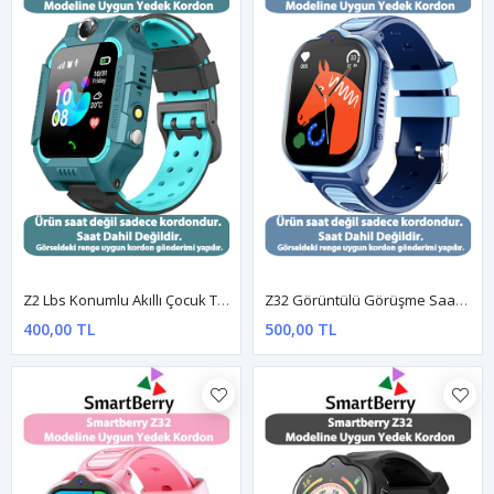
Z2 Lbs Konumlu Akıllı Çocuk Takip Saatine Uyumlu Yedek Kordon - Yeşil
Z32 Görüntülü Görüşme Saatine Uyumlu Yedek Kordon - MAVİ
400,00 TL
500,00 TL