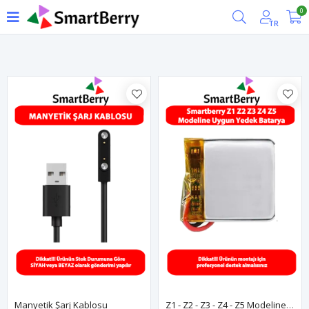
0
Filtrele
TR
Manyetik Şarj Kablosu
Z1 - Z2 - Z3 - Z4 - Z5 Modeline Uyumlu Batarya / Pil